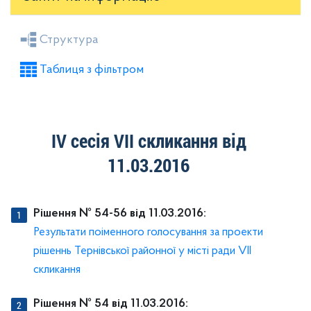
Засідання районної ради
Рішення виконкому
Структура
Розпорядження голови
Регуляторні акти
Таблиця з фільтром
Проекти рішень районної ради
Проекти рішень виконкому
ІV сесія VII скликання від
11.03.2016
Рішення № 54-56 від 11.03.2016:
Результати поіменного голосування за проекти
рішеннь Тернівської районної у місті ради VII
скликання
Рішення № 54 від 11.03.2016: