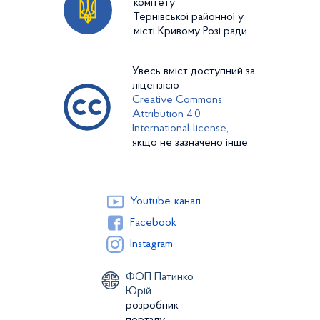
комітету
Тернівської районної у
місті Кривому Розі ради
Увесь вміст доступний за
ліцензією
Creative Commons
Attribution 4.0
International license,
якщо не зазначено інше
Youtube-канал
Facebook
Instagram
ФОП Патинко
Юрій
розробник
порталу