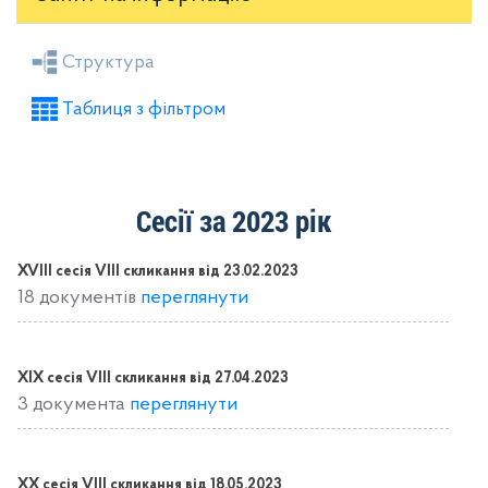
Засідання районної ради
Рішення виконкому
Структура
Розпорядження голови
Регуляторні акти
Таблиця з фільтром
Проекти рішень районної ради
Проекти рішень виконкому
Сесії за 2023 рік
XVІІI сесія VIIІ скликання від 23.02.2023
18 документів
переглянути
XIX сесія VIIІ скликання від 27.04.2023
3 документа
переглянути
XX сесія VIIІ скликання від 18.05.2023