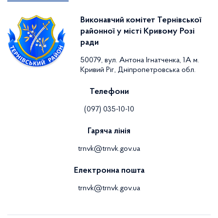
Виконавчий комітет Тернівської
районної у місті Кривому Розі
ради
50079, вул. Антона Ігнатченка, 1А м.
Кривий Ріг, Дніпропетровська обл.
Телефони
(097) 035-10-10
Гаряча лінія
trnvk@trnvk.gov.ua
Електронна пошта
trnvk@trnvk.gov.ua