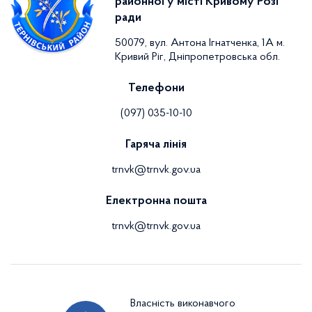
районної у місті Кривому Розі
ради
50079, вул. Антона Ігнатченка, 1А м.
Кривий Ріг, Дніпропетровська обл.
Телефони
(097) 035-10-10
Гаряча лінія
trnvk@trnvk.gov.ua
Електронна пошта
trnvk@trnvk.gov.ua
Власність виконавчого