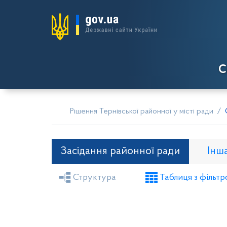
С
Рішення Тернівської районної у місті ради
Засідання районної ради
Інш
Структура
Таблиця з фільтр
Засідання районної ради
Рішення вико
Проекти рішень виконкому