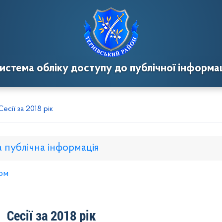
истема обліку доступу до публічної інформац
Сесії за 2018 рік
а публічна інформація
ом
нкому
Розпорядження голови
Регуляторні акти
Пр
Сесії за 2018 рік