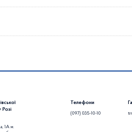
івської
Телефони
Г
 Розі
(097) 035-10-10
t
а, 1А м.