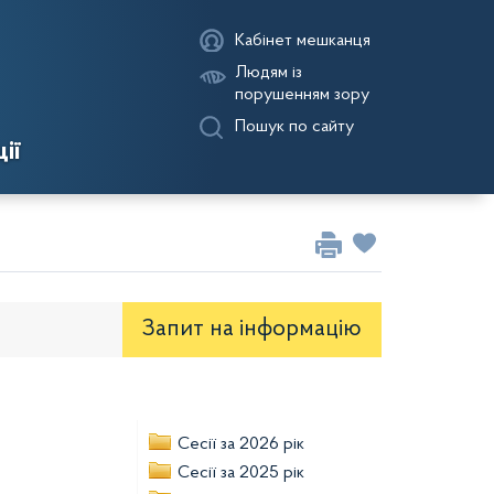
Кабінет мешканця
Людям із
порушенням зору
Пошук по сайту
ії
Запит на iнформацію
оекти рішень районної ради
Сесії за 2026 рік
Сесії за 2025 рік