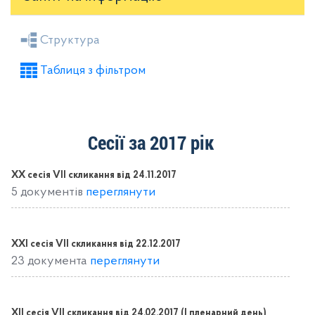
Засідання районної ради
Рішення виконкому
Структура
Розпорядження голови
Регуляторні акти
Таблиця з фільтром
Проекти рішень районної ради
Проекти рішень виконкому
Сесії за 2017 рік
XX сесія VІІ скликання від 24.11.2017
5 документів
переглянути
XXІ сесія VІІ скликання від 22.12.2017
23 документа
переглянути
ХІІ сесія VII скликання від 24.02.2017 (I пленарний день)