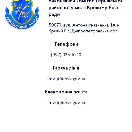
Виконавчий комітет Тернівської
районної у місті Кривому Розі
ради
50079, вул. Антона Ігнатченка, 1А м.
Кривий Ріг, Дніпропетровська обл.
Телефони
(097) 035-10-10
Гаряча лінія
trnvk@trnvk.gov.ua
Електронна пошта
trnvk@trnvk.gov.ua