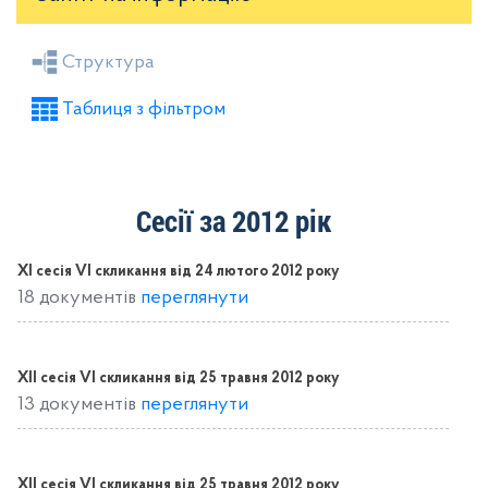
Засідання районної ради
Рішення виконкому
Структура
Розпорядження голови
Регуляторні акти
Таблиця з фільтром
Проекти рішень районної ради
Проекти рішень виконкому
Сесії за 2012 рік
ХІ сесія VІ скликання від 24 лютого 2012 року
18 документів
переглянути
ХІІ сесія VІ скликання від 25 травня 2012 року
13 документів
переглянути
ХІІ сесія VІ скликання від 25 травня 2012 року