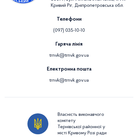
Кривий Ріг, Дніпропетровська обл.
Телефони
(097) 035-10-10
Гаряча лінія
trnvk@trnvk.gov.ua
Електронна пошта
trnvk@trnvk.gov.ua
Власність виконавчого
комітету
Тернівської районної у
місті Кривому Розі ради