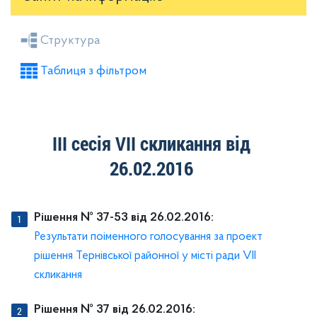
Засідання районної ради
Рішення виконкому
Структура
Розпорядження голови
Регуляторні акти
Таблиця з фільтром
Проекти рішень районної ради
Проекти рішень виконкому
ІІІ сесія VII скликання від
26.02.2016
Рішення № 37-53 від 26.02.2016:
Результати поіменного голосування за проект
рішення Тернівської районної у місті ради VII
скликання
Рішення № 37 від 26.02.2016: