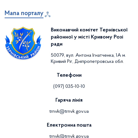
Мапа порталу
Виконавчий комітет Тернівської
районної у місті Кривому Розі
ради
50079, вул. Антона Ігнатченка, 1А м.
Кривий Ріг, Дніпропетровська обл.
Телефони
(097) 035-10-10
Гаряча лінія
trnvk@trnvk.gov.ua
Електронна пошта
trnvk@trnvk.gov.ua