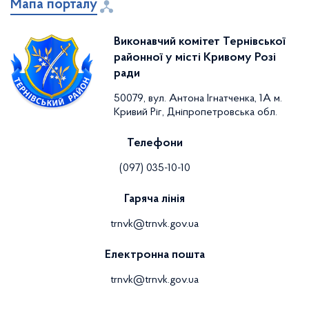
Мапа порталу
Виконавчий комітет Тернівської
районної у місті Кривому Розі
ради
50079, вул. Антона Ігнатченка, 1А м.
Кривий Ріг, Дніпропетровська обл.
Телефони
(097) 035-10-10
Гаряча лінія
trnvk@trnvk.gov.ua
Електронна пошта
trnvk@trnvk.gov.ua