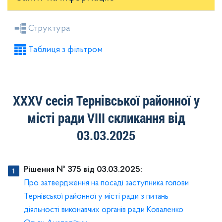
Засідання районної ради
Рішення виконкому
Структура
Розпорядження голови
Регуляторні акти
Таблиця з фільтром
Проекти рішень районної ради
Проекти рішень виконкому
XXXV сесія Тернівської районної у
місті ради VIIІ скликання від
03.03.2025
Рішення № 375 від 03.03.2025:
Про затвердження на посаді заступника голови
Тернівської районної у місті ради з питань
діяльності виконавчих органів ради Коваленко