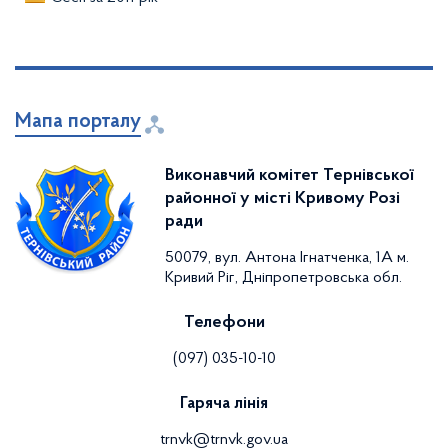
Мапа порталу
Виконавчий комітет Тернівської
районної у місті Кривому Розі
ради
50079, вул. Антона Ігнатченка, 1А м.
Кривий Ріг, Дніпропетровська обл.
Телефони
(097) 035-10-10
Гаряча лінія
trnvk@trnvk.gov.ua