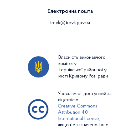
Електронна пошта
trnvk@trnvk.gov.ua
Власність виконавчого
комітету
Тернівської районної у
місті Кривому Розі ради
Увесь вміст доступний за
ліцензією
Creative Commons
Attribution 4.0
International license,
якщо не зазначено інше