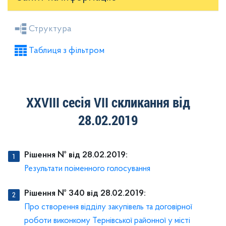
Засідання районної ради
Рішення виконкому
Структура
Розпорядження голови
Регуляторні акти
Таблиця з фільтром
Проекти рішень районної ради
Проекти рішень виконкому
XXVІІІ сесія VII скликання від
28.02.2019
Рішення № від 28.02.2019:
Результати поіменного голосування
Рішення № 340 від 28.02.2019:
Про створення відділу закупівель та договірної
роботи виконкому Тернівської районної у місті