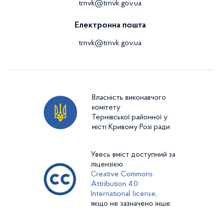
trnvk@trnvk.gov.ua
Електронна пошта
trnvk@trnvk.gov.ua
Власність виконавчого
комітету
Тернівської районної у
місті Кривому Розі ради
Увесь вміст доступний за
ліцензією
Creative Commons
Attribution 4.0
International license,
якщо не зазначено інше