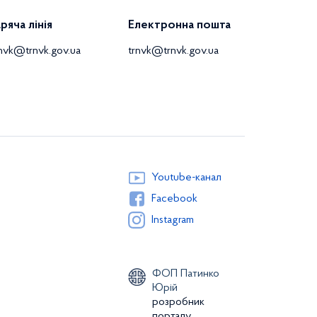
аряча лінія
Електронна пошта
rnvk@trnvk.gov.ua
trnvk@trnvk.gov.ua
Youtube-канал
Facebook
Instagram
ФОП Патинко
Юрій
розробник
порталу