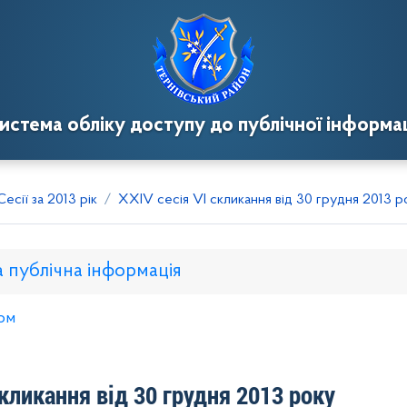
истема обліку доступу до публічної інформац
Сесії за 2013 рік
ХХІV сесія VІ скликання від 30 грудня 2013 р
а публічна інформація
ом
нкому
Розпорядження голови
Регуляторні акти
Пр
скликання від 30 грудня 2013 року