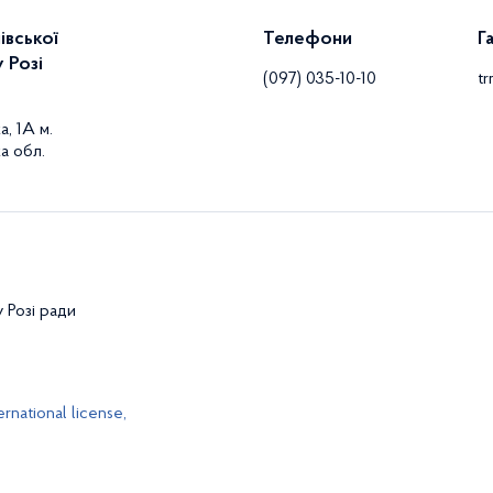
івської
Телефони
Г
 Розі
(097) 035-10-10
t
а, 1А м.
а обл.
у Розі ради
rnational license,