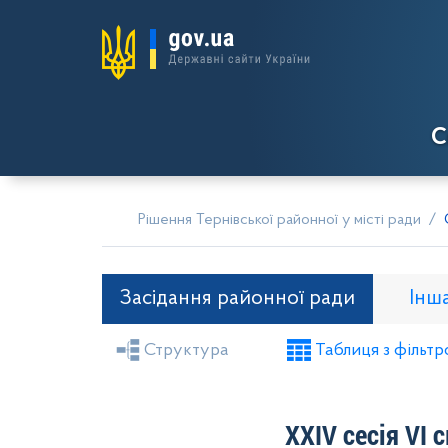
С
Рішення Тернівської районної у місті ради
Засідання районної ради
Інш
Структура
Таблиця з фільтр
Засідання районної ради
Рішення вико
Проекти рішень виконкому
ХХІV сесія VІ 