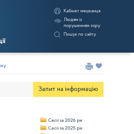
Кабінет мешканця
Людям із
порушенням зору
Пошук по сайту
ії
оку
Запит на iнформацію
оекти рішень районної ради
Сесії за 2026 рік
Сесії за 2025 рік