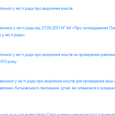
нної у місті ради про виділення коштів
айонної у місті ради від 27.05.2011 № 64 «Про затвердження П
 у місті ради»
нної у місті ради про виділення коштів на проведення районн
 2013 року
онної у місті ради про виділення коштів для проведення акції
збавлених батьківського піклування, дітей, які опинилися в складн
ого руху по вулиці Івана Сірка в межах перехрестя її із вулице