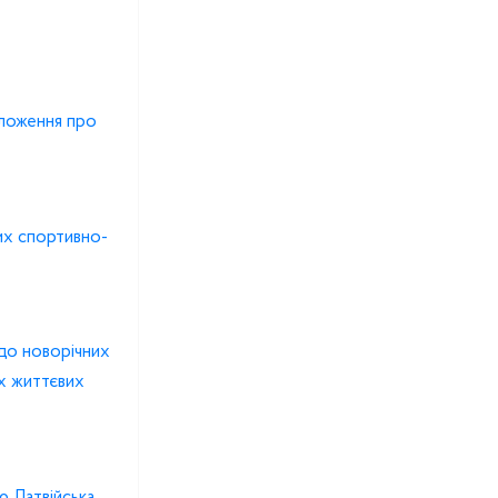
оложення про
их спортивно-
 до новорічних
их життєвих
ю Латвійська