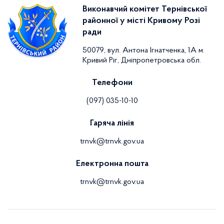
Виконавчий комітет Тернівської
районної у місті Кривому Розі
ради
50079, вул. Антона Ігнатченка, 1А м.
Кривий Ріг, Дніпропетровська обл.
Телефони
(097) 035-10-10
Гаряча лінія
trnvk@trnvk.gov.ua
Електронна пошта
trnvk@trnvk.gov.ua