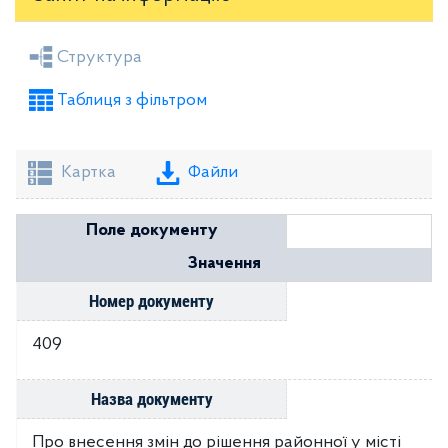
Засідання районної ради
Рішення виконкому
Структура
Розпорядження голови
Регуляторні акти
Таблиця з фільтром
Проекти рішень районної ради
Проекти рішень виконкому
Картка
Файли
Поле документу
Значення
Номер документу
409
Назва документу
Про внесення змін до рішення районної у місті