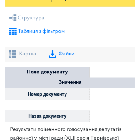
Засідання районної ради
Рішення виконкому
Структура
Розпорядження голови
Регуляторні акти
Таблиця з фільтром
Проекти рішень районної ради
Проекти рішень виконкому
Картка
Файли
Поле документу
Значення
Номер документу
Назва документу
Результати поіменного голосування депутатів
районної у місті ради (XLІІ сесія Тернівської