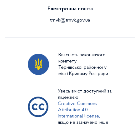
Електронна пошта
trnvk@trnvk.gov.ua
Власність виконавчого
комітету
Тернівської районної у
місті Кривому Розі ради
Увесь вміст доступний за
ліцензією
Creative Commons
Attribution 4.0
International license,
якщо не зазначено інше