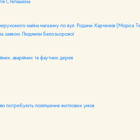
ія Степашкіна
ерухомого майна магазину по вул. Родини Харченків (Моріса Те
 за заявою Людмили Белозьорової
йних, аварійних та фаутних дерев
, які потребують поліпшення житлових умов