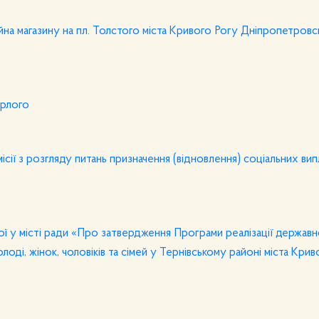
а магазину на пл. Толстого міста Кривого Рогу Дніпропетровсь
ерлого
сії з розгляду питань призначення (відновлення) соціальних ви
 у місті ради «Про затвердження Програми реалізації державної
оді, жінок, чоловіків та сімей у Тернівському районі міста Крив