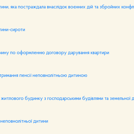
тини, яка постраждала внаслідок воєнних дій та збройних конфлі
итини-сироти
очину по оформленню договору дарування квартири
тримання пенсії неповнолітньою дитиною
 житлового будинку з господарськими будівлями та земельної д
неповнолітньої дитини