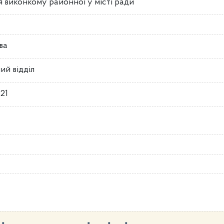
 виконкому районної у місті ради
ва
ий відділ
021