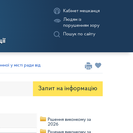
Кабінет мешканця
Людям із
порушенням зору
Пошук по сайту
ії
ної у місті ради від 08.12.2021
Запит на iнформацію
оекти рішень районної ради
Рішення виконкому за
2026
Рішення виконкому за