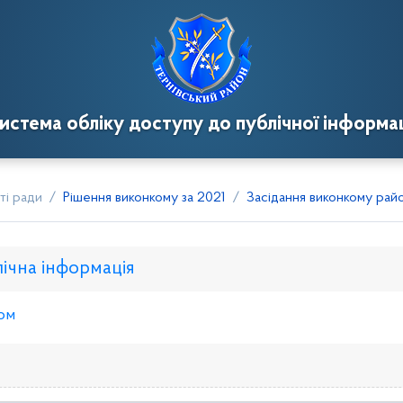
истема обліку доступу до публічної інформац
ті ради
Рішення виконкому за 2021
Засідання виконкому район
лічна інформація
ом
нкому
Розпорядження голови
Регуляторні акти
Пр