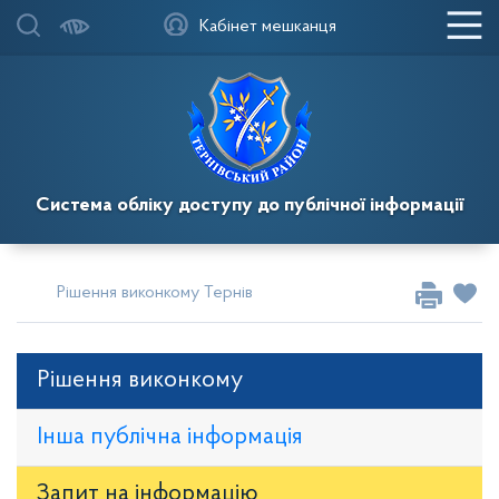
Кабінет мешканця
Система обліку доступу до публічної інформації
Рішення виконкому Тернівської районної у місті ради
Рі
Рішення виконкому
Інша публічна інформація
Запит на iнформацію