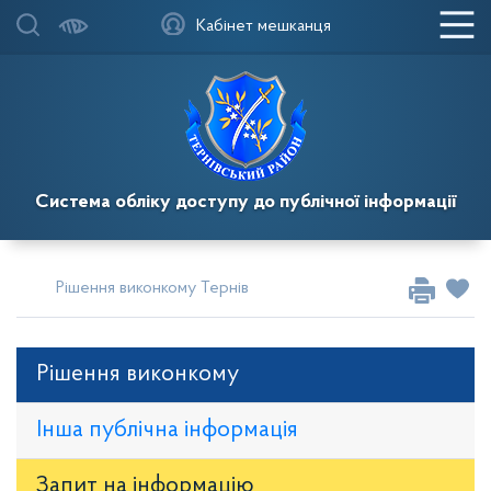
Кабінет мешканця
Система обліку доступу до публічної інформації
Рішення виконкому Тернівської районної у місті ради
Рі
Рішення виконкому
Інша публічна інформація
Запит на iнформацію