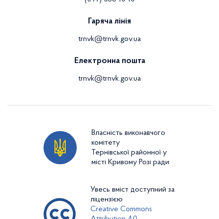
Гаряча лінія
trnvk@trnvk.gov.ua
Електронна пошта
trnvk@trnvk.gov.ua
Власність виконавчого
комітету
Тернівської районної у
місті Кривому Розі ради
Увесь вміст доступний за
ліцензією
Creative Commons
Attribution 4.0