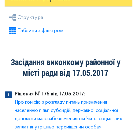
Засідання районної ради
Рішення виконкому
Структура
Розпорядження голови
Регуляторні акти
Таблиця з фільтром
Проекти рішень районної ради
Проекти рішень виконкому
Засідання виконкому районної у
місті ради від 17.05.2017
Рішення № 176 від 17.05.2017:
Про комісію з розгляду питань призначення
населенню пільг, субсидій, державної соціальної
допомоги малозабезпеченим сім ’ям та соціальних
виплат внутрішньо переміщеним особам