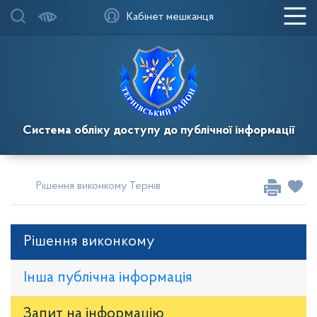
Кабінет мешканця
Система обліку доступу до публічної інформації
Рішення виконкому Тернівської районної у місті ради
Рі
Рішення виконкому
Інша публічна інформація
Запит на iнформацію