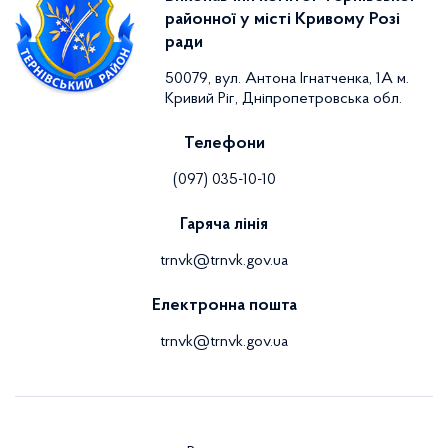
районної у місті Кривому Розі
ради
50079, вул. Антона Ігнатченка, 1А м.
Кривий Ріг, Дніпропетровська обл.
Телефони
(097) 035-10-10
Гаряча лінія
trnvk@trnvk.gov.ua
Електронна пошта
trnvk@trnvk.gov.ua