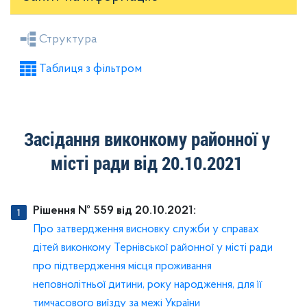
Засідання районної ради
Рішення виконкому
Структура
Розпорядження голови
Регуляторні акти
Таблиця з фільтром
Проекти рішень районної ради
Проекти рішень виконкому
Засідання виконкому районної у
місті ради від 20.10.2021
Рішення № 559 від 20.10.2021:
Про затвердження висновку служби у справах
дітей виконкому Тернівської районної у місті ради
про підтвердження місця проживання
неповнолітньої дитини, року народження, для її
тимчасового виїзду за межі України