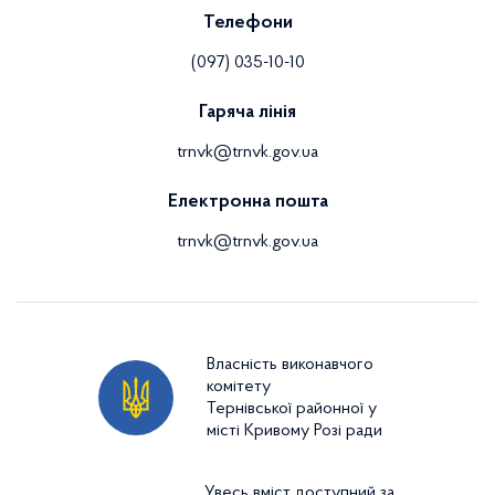
Телефони
(097) 035-10-10
Гаряча лінія
trnvk@trnvk.gov.ua
Електронна пошта
trnvk@trnvk.gov.ua
Власність виконавчого
комітету
Тернівської районної у
місті Кривому Розі ради
Увесь вміст доступний за