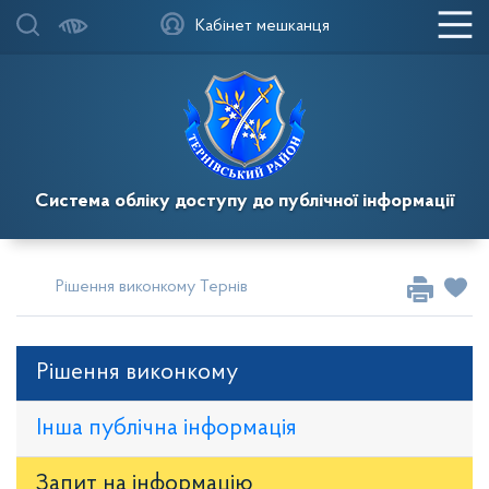
Кабінет мешканця
Система обліку доступу до публічної інформації
Рішення виконкому Тернівської районної у місті ради
Рі
Рішення виконкому
Інша публічна інформація
Запит на iнформацію