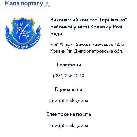
Мапа порталу
Виконавчий комітет Тернівської
районної у місті Кривому Розі
ради
50079, вул. Антона Ігнатченка, 1А м.
Кривий Ріг, Дніпропетровська обл.
Телефони
(097) 035-10-10
Гаряча лінія
trnvk@trnvk.gov.ua
Електронна пошта
trnvk@trnvk.gov.ua