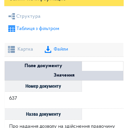
Засідання районної ради
Рішення виконкому
Структура
Розпорядження голови
Регуляторні акти
Таблиця з фільтром
Проекти рішень районної ради
Проекти рішень виконкому
Картка
Файли
Поле документу
Значення
Номер документу
637
Назва документу
Про надання дозволу на здійснення правочину