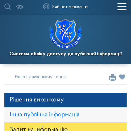
Кабінет мешканця
Система обліку доступу до публічної інформації
Рішення виконкому Тернівської районної у місті ради
Рі
Рішення виконкому
Інша публічна інформація
Запит на iнформацію