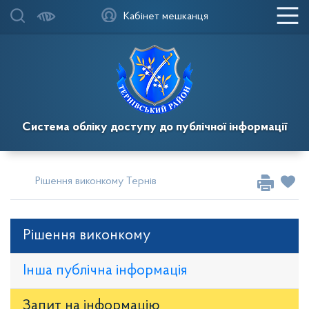
Кабінет мешканця
Система обліку доступу до публічної інформації
Рішення виконкому Тернівської районної у місті ради
Рі
Рішення виконкому
Інша публічна інформація
Запит на iнформацію