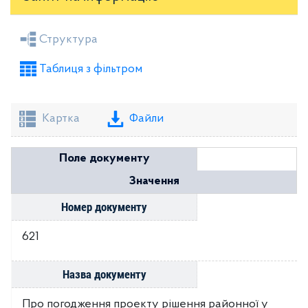
Засідання районної ради
Рішення виконкому
Структура
Розпорядження голови
Регуляторні акти
Таблиця з фільтром
Проекти рішень районної ради
Проекти рішень виконкому
Картка
Файли
Поле документу
Значення
Номер документу
621
Назва документу
Про погодження проекту рішення районної у