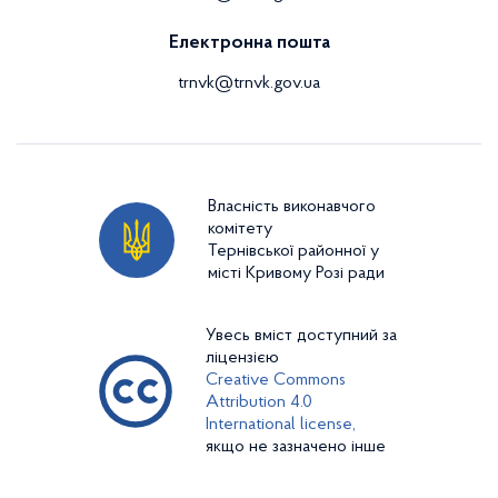
Електронна пошта
trnvk@trnvk.gov.ua
Власність виконавчого
комітету
Тернівської районної у
місті Кривому Розі ради
Увесь вміст доступний за
ліцензією
Creative Commons
Attribution 4.0
International license,
якщо не зазначено інше