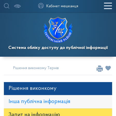
Кабінет мешканця
Система обліку доступу до публічної інформації
Рішення виконкому Тернівської районної у місті ради
Рі
Рішення виконкому
Інша публічна інформація
Запит на iнформацію