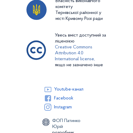
Власність виконавчого
комітету
Тернівської районної у
місті Кривому Розі ради
Увесь вміст доступний за
ліцензією
Creative Commons
Attribution 4.0
International license,
якщо не зазначено інше
Youtube-канал
Facebook
Instagram
ФОП Патинко
Юрій
розробник