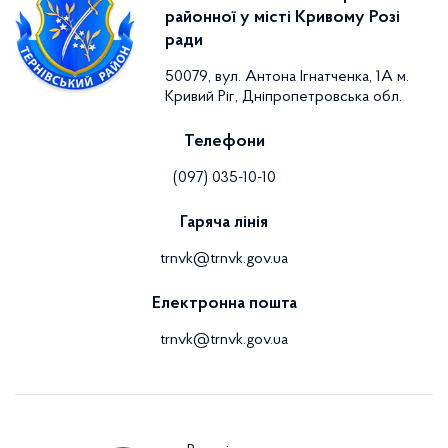
районної у місті Кривому Розі
ради
50079, вул. Антона Ігнатченка, 1А м.
Кривий Ріг, Дніпропетровська обл.
Телефони
(097) 035-10-10
Гаряча лінія
trnvk@trnvk.gov.ua
Електронна пошта
trnvk@trnvk.gov.ua