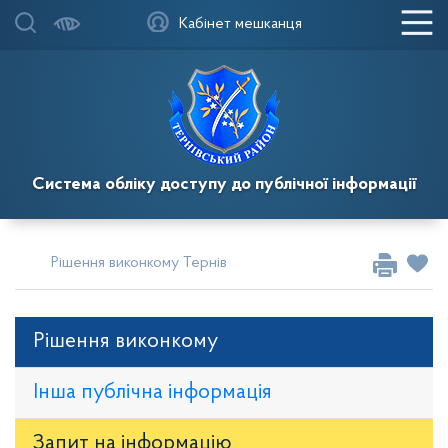
Кабінет мешканця
Система обліку доступу до публічної інформації
Рішення виконкому Тернівської районної у місті ради
Рі
Рішення виконкому
Інша публічна інформація
Запит на iнформацію