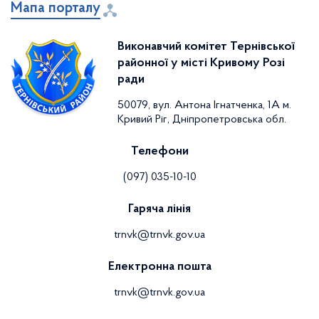
Мапа порталу
Виконавчий комітет Тернівської
районної у місті Кривому Розі
ради
50079, вул. Антона Ігнатченка, 1А м.
Кривий Ріг, Дніпропетровська обл.
Телефони
(097) 035-10-10
Гаряча лінія
trnvk@trnvk.gov.ua
Електронна пошта
trnvk@trnvk.gov.ua