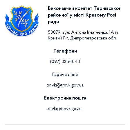
Виконавчий комітет Тернівської
районної у місті Кривому Розі
ради
50079, вул. Антона Ігнатченка, 1А м.
Кривий Ріг, Дніпропетровська обл.
Телефони
(097) 035-10-10
Гаряча лінія
trnvk@trnvk.gov.ua
Електронна пошта
trnvk@trnvk.gov.ua