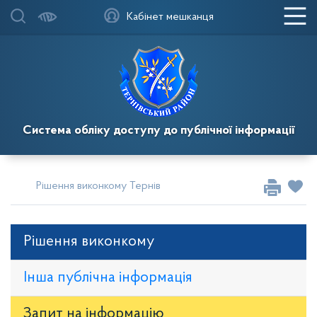
Кабінет мешканця
Система обліку доступу до публічної інформації
Рішення виконкому Тернівської районної у місті ради
Рі
Рішення виконкому
Інша публічна інформація
Запит на iнформацію