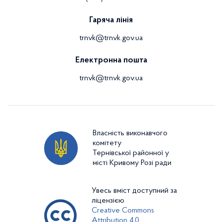
Гаряча лінія
trnvk@trnvk.gov.ua
Електронна пошта
trnvk@trnvk.gov.ua
Власність виконавчого
комітету
Тернівської районної у
місті Кривому Розі ради
Увесь вміст доступний за
ліцензією
Creative Commons
Attribution 4.0