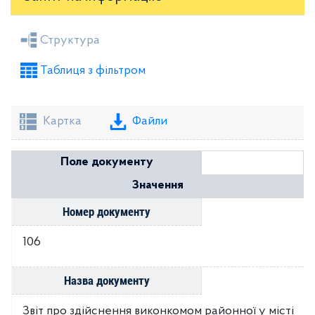
Засідання районної ради
Рішення виконкому
Структура
Розпорядження голови
Регуляторні акти
Таблиця з фільтром
Проекти рішень районної ради
Проекти рішень виконкому
Картка
Файли
Поле документу
Значення
Номер документу
106
Назва документу
Звіт про здійснення виконкомом районної у місті