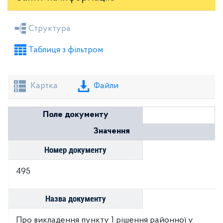
Засідання районної ради
Рішення виконкому
Структура
Розпорядження голови
Регуляторні акти
Таблиця з фільтром
Проекти рішень районної ради
Проекти рішень виконкому
Картка
Файли
Поле документу
Значення
Номер документу
495
Назва документу
Про викладення пункту 1 рішення районної у