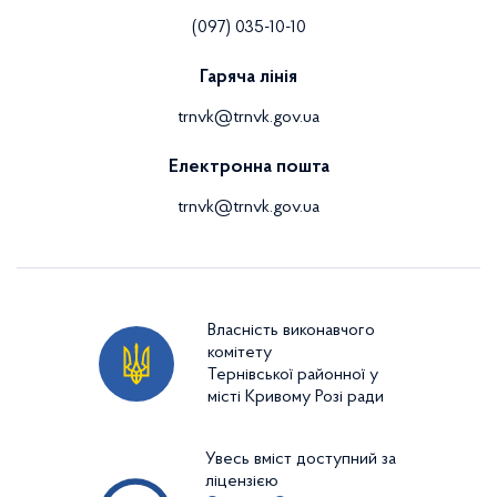
(097) 035-10-10
Гаряча лінія
trnvk@trnvk.gov.ua
Електронна пошта
trnvk@trnvk.gov.ua
Власність виконавчого
комітету
Тернівської районної у
місті Кривому Розі ради
Увесь вміст доступний за
ліцензією