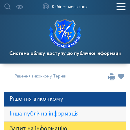
Кабінет мешканця
Система обліку доступу до публічної інформації
Рішення виконкому Тернівської районної у місті ради
Рі
Рішення виконкому
Інша публічна інформація
Запит на iнформацію