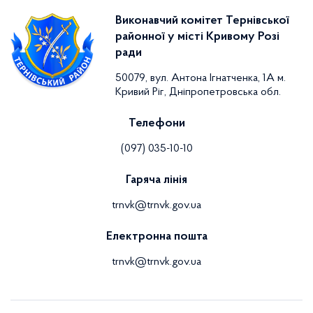
Виконавчий комітет Тернівської
районної у місті Кривому Розі
ради
50079, вул. Антона Ігнатченка, 1А м.
Кривий Ріг, Дніпропетровська обл.
Телефони
(097) 035-10-10
Гаряча лінія
trnvk@trnvk.gov.ua
Електронна пошта
trnvk@trnvk.gov.ua