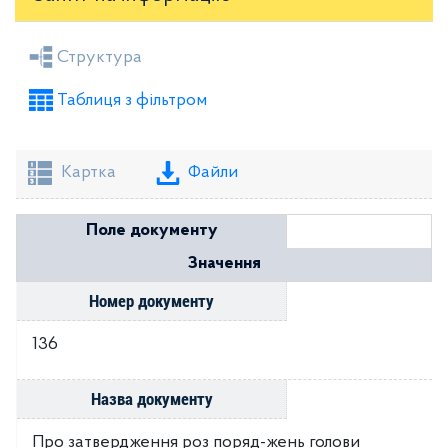
Засідання районної ради
Рішення виконкому
Структура
Розпорядження голови
Регуляторні акти
Таблиця з фільтром
Проекти рішень районної ради
Проекти рішень виконкому
Картка
Файли
Поле документу
Значення
Номер документу
136
Назва документу
Про затвердження роз поряд-жень голови