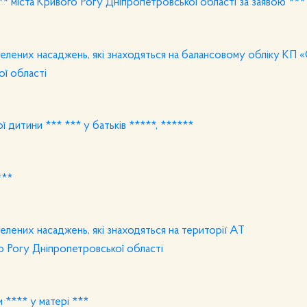
** міста Кривого Рогу Дніпропетровської області за заявою ***
зелених насаджень, які знаходяться на балансовому обліку К
ї області
 дитини *** *** у батьків *****, ******
***
лених насаджень, які знаходяться на території АТ
огу Дніпропетровської області
 **** у матері ***