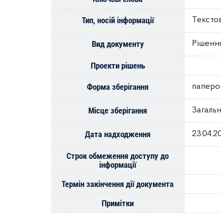
Тип, носій інформації
Тексто
Вид документу
Рішення
Проекти рішень
Форма зберігання
паперо
Місце зберігання
Загальн
Дата надходження
23.04.2
Строк обмеження доступу до
інформації
Термін закінчення дії документа
Примітки