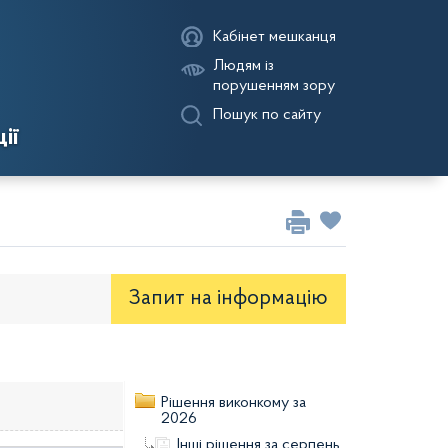
Кабінет мешканця
Людям із
порушенням зору
Пошук по сайту
ії
Запит на iнформацію
оекти рішень районної ради
Рішення виконкому за
2026
Інші рішення за серпень