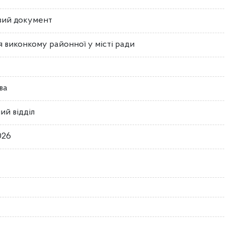
вий документ
 виконкому районної у місті ради
ва
ий відділ
026