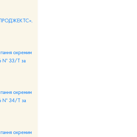
ЛІ ПРОДЖЕКТС»,
итання окремим
26 № 33/Т за
итання окремим
26 № 34/Т за
итання окремим