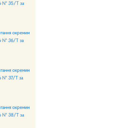
26 № 35/Т за
итання окремим
26 № 36/Т за
итання окремим
6 № 37/Т за
итання окремим
26 № 38/Т за