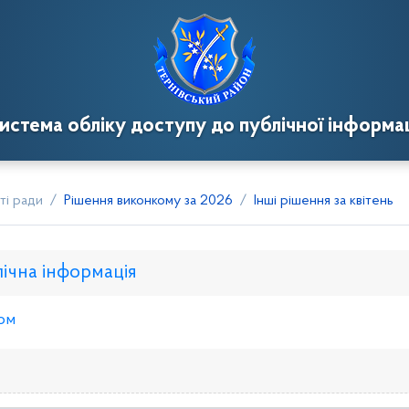
истема обліку доступу до публічної інформац
ті ради
Рішення виконкому за 2026
Інші рішення за квітень
лічна інформація
ом
нкому
Розпорядження голови
Регуляторні акти
Пр