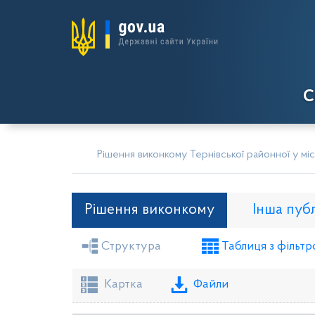
С
Рішення виконкому Тернівської районної у міс
Рішення виконкому
Інша пуб
Структура
Таблиця з фільтр
Засідання районної ради
Рішення вико
Проекти рішень виконкому
Картка
Файли