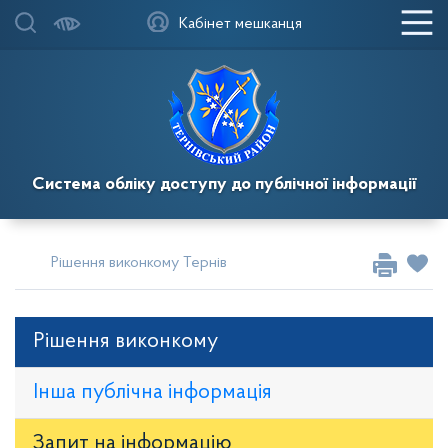
Кабінет мешканця
Система обліку доступу до публічної інформації
Рішення виконкому Тернівської районної у місті ради
Рі
Рішення виконкому
Інша публічна інформація
Запит на iнформацію