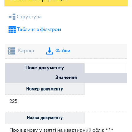
Засідання районної ради
Рішення виконкому
Структура
Розпорядження голови
Регуляторні акти
Таблиця з фільтром
Проекти рішень районної ради
Проекти рішень виконкому
Картка
Файли
Поле документу
Значення
Номер документу
225
Назва документу
Про відмову у взятті на квартирний облік ***