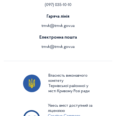
(097) 035-10-10
Гаряча лінія
trnvk@trnvk.gov.ua
Електронна пошта
trnvk@trnvk.gov.ua
Власність виконавчого
комітету
Тернівської районної у
місті Кривому Розі ради
Увесь вміст доступний за
ліцензією