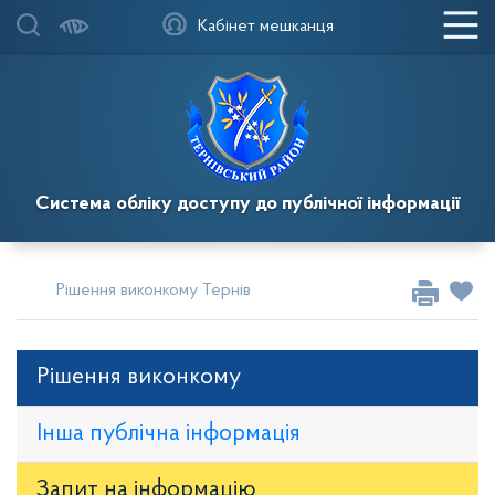
Кабінет мешканця
Система обліку доступу до публічної інформації
Рішення виконкому Тернівської районної у місті ради
Рі
Рішення виконкому
Інша публічна інформація
Запит на iнформацію