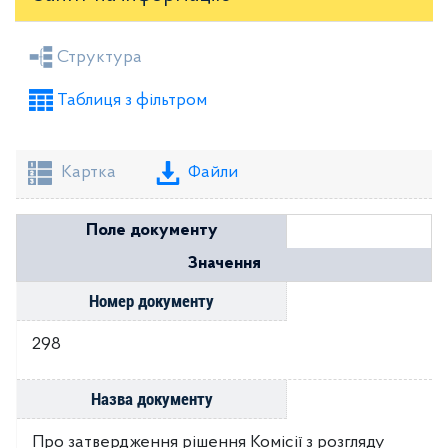
Засідання районної ради
Рішення виконкому
Структура
Розпорядження голови
Регуляторні акти
Таблиця з фільтром
Проекти рішень районної ради
Проекти рішень виконкому
Картка
Файли
Поле документу
Значення
Номер документу
298
Назва документу
Про затвердження рішення Комісії з розгляду