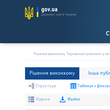
С
Рішення виконкому Тернівської районної у міс
Рішення виконкому
Інша пуб
Структура
Таблиця з фільтр
Засідання районної ради
Рішення вико
Проекти рішень виконкому
Картка
Файли