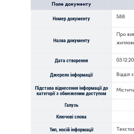
Поле документу
588
Номер документу
Про взя
Назва документу
житлови
Дата створення
03.12.2
Джерело інформації
Відділ 
Підстава віднесення інформації до
Містить
категорії з обмеженим доступом
Галузь
Ключові слова
Тип, носій інформації
Тексто