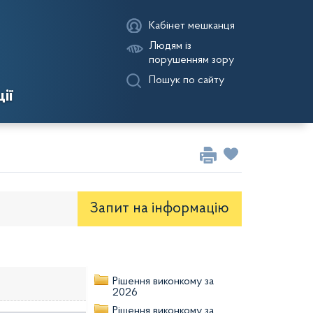
Кабінет мешканця
Людям із
порушенням зору
Пошук по сайту
ії
Запит на iнформацію
оекти рішень районної ради
Рішення виконкому за
2026
Рішення виконкому за