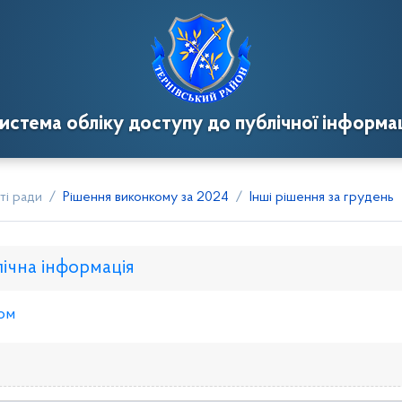
истема обліку доступу до публічної інформац
ті ради
Рішення виконкому за 2024
Інші рішення за грудень
лічна інформація
ом
нкому
Розпорядження голови
Регуляторні акти
Пр