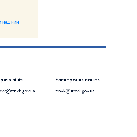
и над ним
аряча лінія
Електронна пошта
rnvk@trnvk.gov.ua
trnvk@trnvk.gov.ua