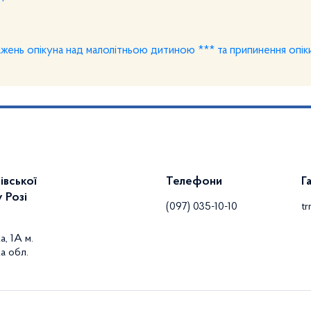
ажень опікуна над малолітньою дитиною *** та припинення опік
івської
Телефони
Г
 Розі
(097) 035-10-10
t
а, 1А м.
а обл.