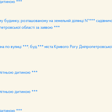
 дитиною ***
у будинку, розташованому на земельній ділянці №*** садівнич
тровської області за заявою ***
а по вулиці ***, буд.*** міста Кривого Рогу Дніпропетровської
олітньою дитиною ***
олітньою дитиною ***
 дитиною ***