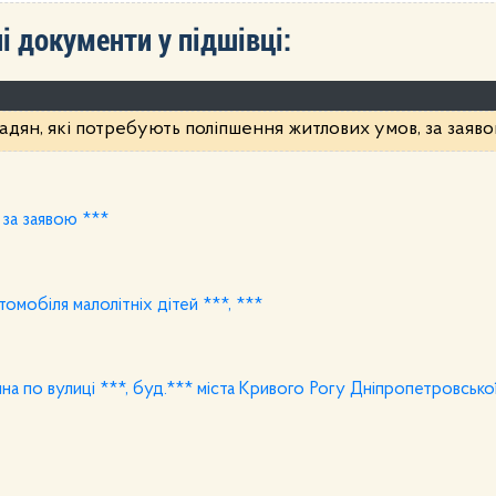
і документи у підшівці:
адян, які потребують поліпшення житлових умов, за заяв
 за заявою ***
омобіля малолітніх дітей ***, ***
а по вулиці ***, буд.*** міста Кривого Рогу Дніпропетровської