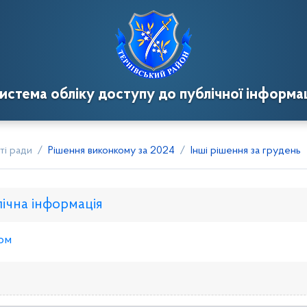
истема обліку доступу до публічної інформац
ті ради
Рішення виконкому за 2024
Інші рішення за грудень
лічна інформація
ом
нкому
Розпорядження голови
Регуляторні акти
Пр