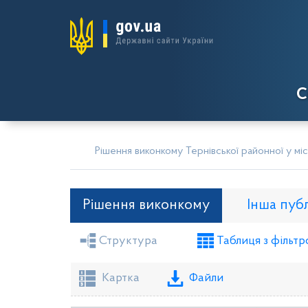
С
Рішення виконкому Тернівської районної у міс
Рішення виконкому
Інша пуб
Структура
Таблиця з фільтр
Засідання районної ради
Рішення вико
Проекти рішень виконкому
Картка
Файли