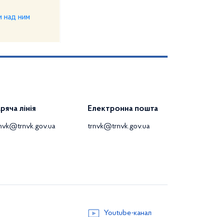
и над ним
аряча лінія
Електронна пошта
rnvk@trnvk.gov.ua
trnvk@trnvk.gov.ua
Youtube-канал