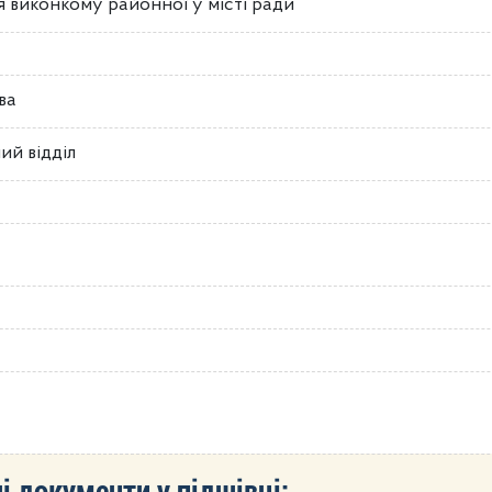
 виконкому районної у місті ради
ва
ий відділ
і документи у підшівці: