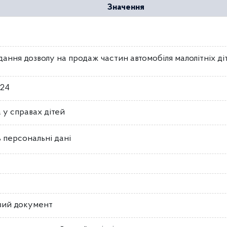
Значення
ання дозволу на продаж частин автомобіля малолітніх діт
024
 у справах дітей
 персональні дані
вий документ