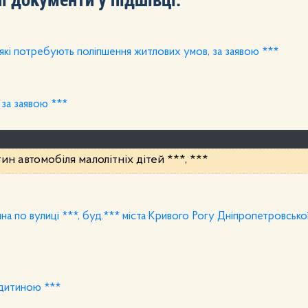
 які потребують поліпшення житлових умов, за заявою ***
 за заявою ***
н автомобіля малолітніх дітей ***, ***
а по вулиці ***, буд.*** міста Кривого Рогу Дніпропетровської
 дитиною ***