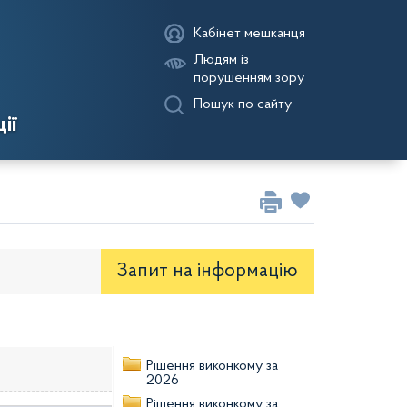
Кабінет мешканця
Людям із
порушенням зору
Пошук по сайту
ії
Запит на iнформацію
оекти рішень районної ради
Рішення виконкому за
2026
Рішення виконкому за