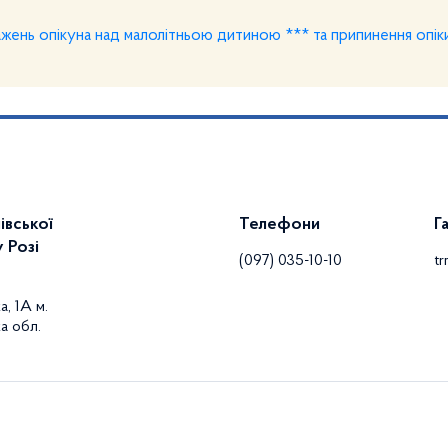
ажень опікуна над малолітньою дитиною *** та припинення опік
івської
Телефони
Г
 Розі
(097) 035-10-10
t
а, 1А м.
а обл.