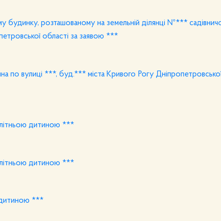
у будинку, розташованому на земельній ділянці №*** садівнич
тровської області за заявою ***
а по вулиці ***, буд.*** міста Кривого Рогу Дніпропетровської
олітньою дитиною ***
олітньою дитиною ***
 дитиною ***