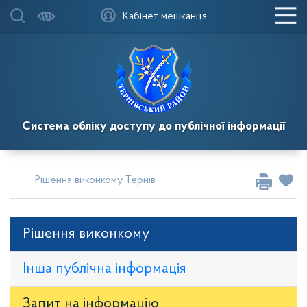
Кабінет мешканця
Система обліку доступу до публічної інформації
Рішення виконкому Тернівської районної у місті ради
Рі
Рішення виконкому
Інша публічна інформація
Запит на iнформацію