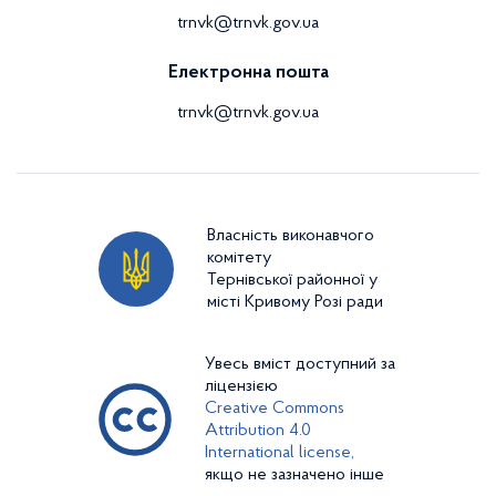
trnvk@trnvk.gov.ua
Електронна пошта
trnvk@trnvk.gov.ua
Власність виконавчого
комітету
Тернівської районної у
місті Кривому Розі ради
Увесь вміст доступний за
ліцензією
Creative Commons
Attribution 4.0
International license,
якщо не зазначено інше