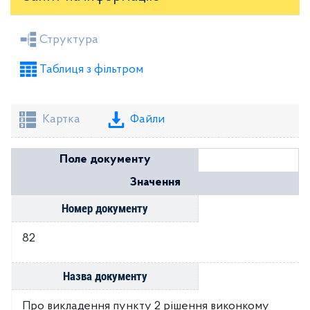
Засідання районної ради
Рішення виконкому
Структура
Розпорядження голови
Регуляторні акти
Таблиця з фільтром
Проекти рішень районної ради
Проекти рішень виконкому
Картка
Файли
Поле документу
Значення
Номер документу
82
Назва документу
Про викладення пункту 2 рішення виконкому