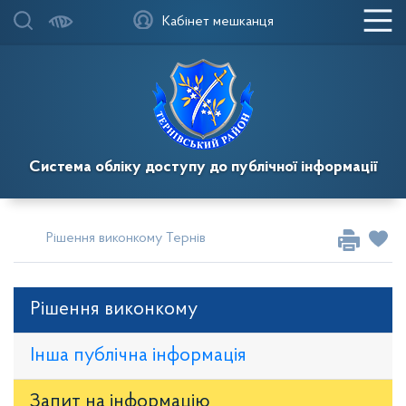
Кабінет мешканця
Система обліку доступу до публічної інформації
Рішення виконкому Тернівської районної у місті ради
Рі
Рішення виконкому
Інша публічна інформація
Запит на iнформацію