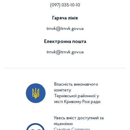
(097) 035-10-10
Гаряча лінія
trnvk@trnvk.gov.ua
Електронна пошта
trnvk@trnvk.gov.ua
Власність виконавчого
комітету
Тернівської районної у
місті Кривому Розі ради
Увесь вміст доступний за
ліцензією
Creative Commons