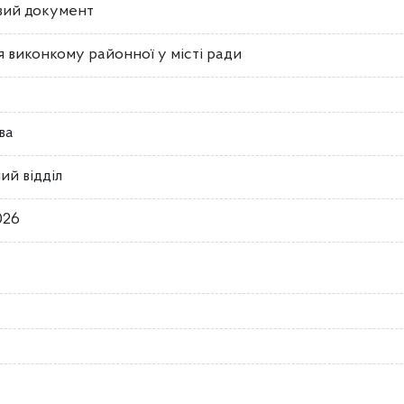
вий документ
 виконкому районної у місті ради
ва
ий відділ
026