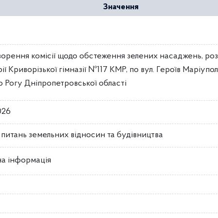
Значення
ворення комісії щодо обстеження зелених насаджень, ро
ії Криворізької гімназії №117 КМР, по вул. Героїв Маріупол
 Рогу Дніпропетровської області
026
з питань земельних відносин та будівництва
на інформація