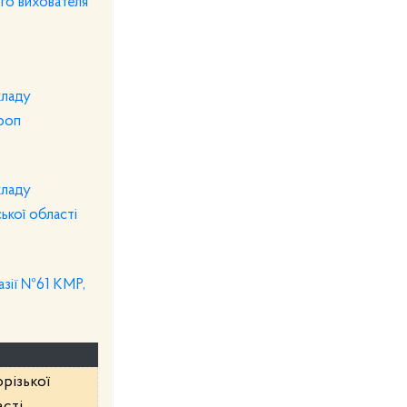
ого вихователя
кладу
проп
кладу
ької області
азії №61 КМР,
різької