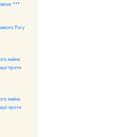
аявою ***
ривого Рогу
ого майна
ації проти
ого майна
ації проти