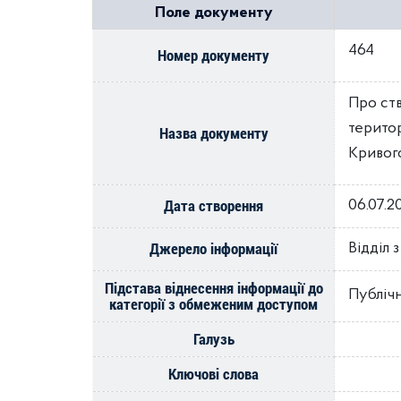
Поле документу
464
Номер документу
Про ст
територ
Назва документу
Кривого
Дата створення
06.07.2
Джерело інформації
Відділ 
Підстава віднесення інформації до
Публіч
категорії з обмеженим доступом
Галузь
Ключові слова