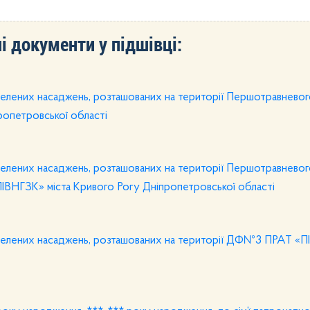
і документи у підшівці:
елених насаджень, розташованих на території Першотравневог
опетровської області
елених насаджень, розташованих на території Першотравневог
ІВНГЗК» міста Кривого Рогу Дніпропетровської області
зелених насаджень, розташованих на території ДФ№3 ПРАТ «П