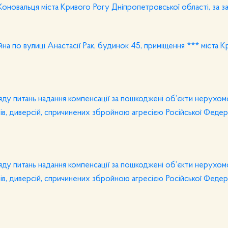
оновальця міста Кривого Рогу Дніпропетровської області, за з
а по вулиці Анастасії Рак, будинок 45, приміщення *** міста К
яду питань надання компенсації за пошкоджені об’єкти нерухом
ів, диверсій, спричинених збройною агресією Російської Федер
яду питань надання компенсації за пошкоджені об’єкти нерухом
ів, диверсій, спричинених збройною агресією Російської Федер