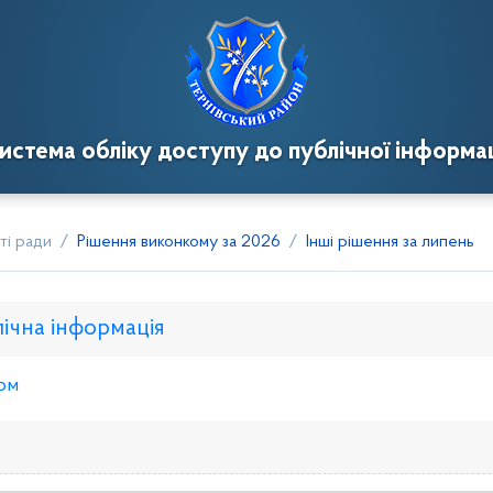
истема обліку доступу до публічної інформац
ті ради
Рішення виконкому за 2026
Інші рішення за липень
лічна інформація
ом
нкому
Розпорядження голови
Регуляторні акти
Пр