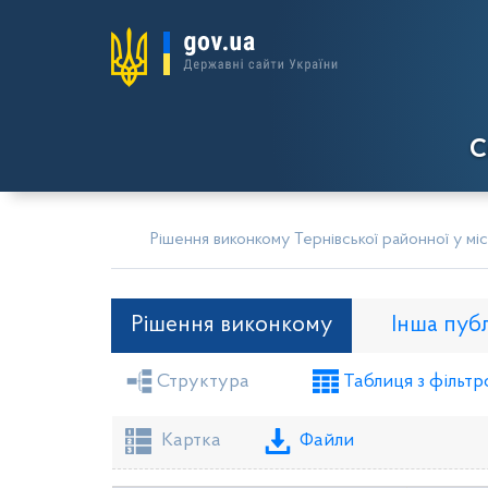
С
Рішення виконкому Тернівської районної у міс
Рішення виконкому
Інша пуб
Структура
Таблиця з фільтр
Засідання районної ради
Рішення вико
Проекти рішень виконкому
Картка
Файли