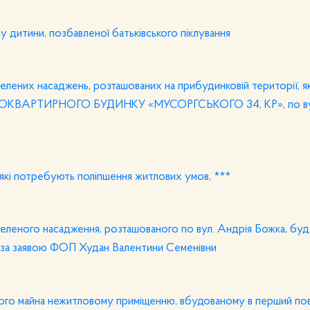
у дитини, позбавленої батьківського піклування
елених насаджень, розташованих на прибудинковій території, я
ВАРТИРНОГО БУДИНКУ «МУСОРГСЬКОГО 34, КР», по вул
 які потребують поліпшення житлових умов, ***
еленого насадження, розташованого по вул. Андрія Божка, буд.
, за заявою ФОП Худан Валентини Семенівни
ого майна нежитловому приміщенню, вбудованому в перший по