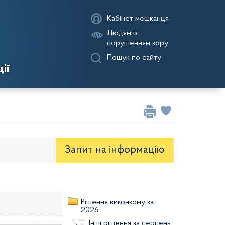
Кабінет мешканця
Людям із
порушенням зору
Пошук по сайту
ії
Запит на iнформацію
оекти рішень районної ради
Рішення виконкому за
2026
Інші рішення за серпень