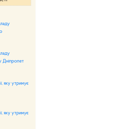
асті
кладу
го
кладу
у Дніпропет
ї, яку утримує
ї, яку утримує