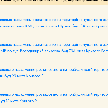
ріуполя, буд.9А міста Кривого Рогу Дніпропетровської обл
елених насаджень, розташованих на території комунального за
інованого типу КМР, по пл. Козака Шрама, буд.16А міста Криво
елених насаджень, розташованих на території комунального за
КМР, по вул. Володимира Черкасова, буд.79А міста Кривого Рог
еленого насадження, розташованого на прибудинковій територі
я, буд.29 міста Кривого Р
еленого насадження, розташованого на прибудинковій територі
уд.12 міста Кривого Р