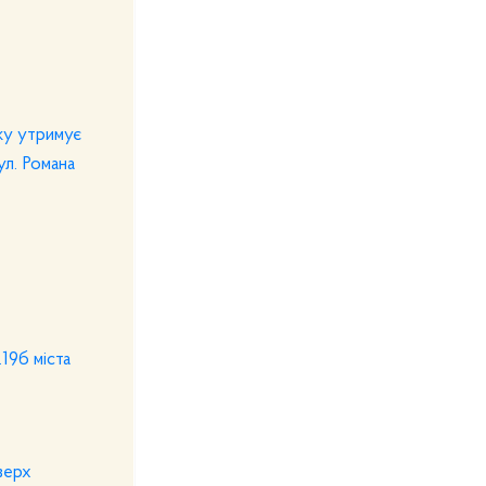
ку утримує
. Романа
19б міста
верх