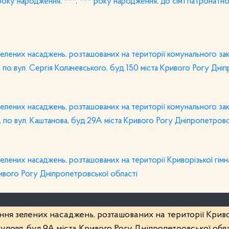
року народження, ***, *** року народження, до сім’ї патронатн
елених насаджень, розташованих на території комунального за
 по вул. Сергія Колачевського, буд.150 міста Кривого Рогу Дні
елених насаджень, розташованих на території комунального за
 по вул. Каштанова, буд.29А міста Кривого Рогу Дніпропетровс
лених насаджень, розташованих на території Криворізької гімн
ивого Рогу Дніпропетровської області
ння зелених насаджень, розташованих на території Криво