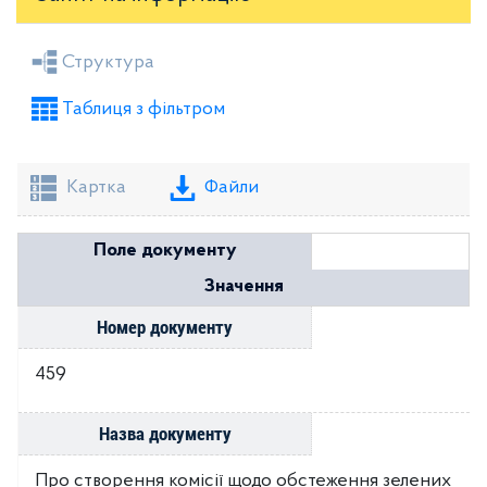
Засідання районної ради
Рішення виконкому
Структура
Розпорядження голови
Регуляторні акти
Таблиця з фільтром
Проекти рішень районної ради
Проекти рішень виконкому
Картка
Файли
Поле документу
Значення
Номер документу
459
Назва документу
Про створення комісії щодо обстеження зелених