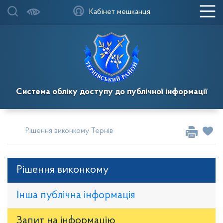
Кабінет мешканця
Система обліку доступу до публічної інформації
Рішення виконкому Тернівської районної у місті ради
Рі
Рішення виконкому
Інша публічна інформація
Запит на iнформацію