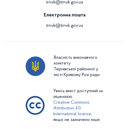
trnvk@trnvk.gov.ua
Електронна пошта
trnvk@trnvk.gov.ua
Власність виконавчого
комітету
Тернівської районної у
місті Кривому Розі ради
Увесь вміст доступний за
ліцензією
Creative Commons
Attribution 4.0
International license,
якщо не зазначено інше