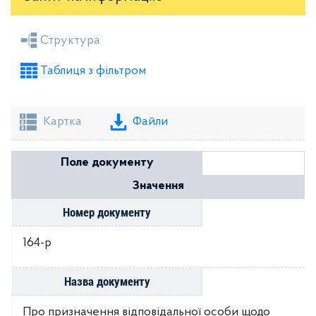
Засідання районної ради
Рішення виконкому
Структура
Розпорядження голови
Регуляторні акти
Таблиця з фільтром
Проекти рішень районної ради
Проекти рішень виконкому
Картка
Файли
Поле документу
Значення
Номер документу
164-р
Назва документу
Про призначення відповідальної особи щодо