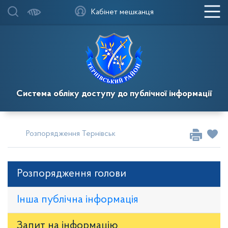
Кабінет мешканця
Система обліку доступу до публічної інформації
Розпорядження Тернівського районного голови
Розпор
Розпорядження голови
Інша публічна інформація
Запит на iнформацію