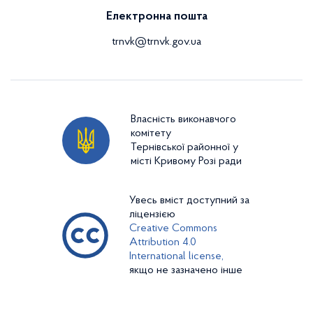
Електронна пошта
trnvk@trnvk.gov.ua
Власність виконавчого
комітету
Тернівської районної у
місті Кривому Розі ради
Увесь вміст доступний за
ліцензією
Creative Commons
Attribution 4.0
International license,
якщо не зазначено інше