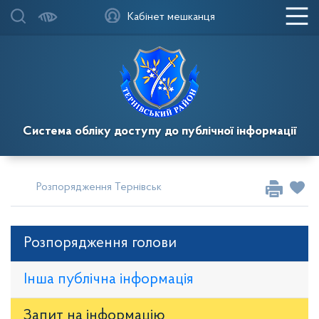
Кабінет мешканця
Система обліку доступу до публічної інформації
Розпорядження Тернівського районного голови
Розпор
Розпорядження голови
Інша публічна інформація
Запит на iнформацію