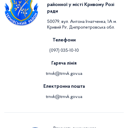
районної у місті Кривому Розі
ради
50079, вул. Антона Ігнатченка, 1А м.
Кривий Ріг, Дніпропетровська обл.
Телефони
(097) 035-10-10
Гаряча лінія
trnvk@trnvk.gov.ua
Електронна пошта
trnvk@trnvk.gov.ua