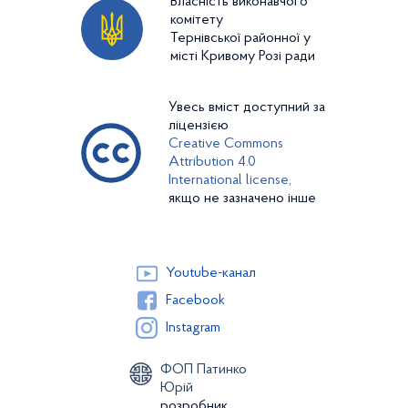
Власність виконавчого
комітету
Тернівської районної у
місті Кривому Розі ради
Увесь вміст доступний за
ліцензією
Creative Commons
Attribution 4.0
International license,
якщо не зазначено інше
Youtube-канал
Facebook
Instagram
ФОП Патинко
Юрій
розробник