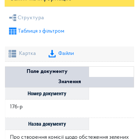
Засідання районної ради
Рішення виконкому
Структура
Розпорядження голови
Регуляторні акти
Таблиця з фільтром
Проекти рішень районної ради
Проекти рішень виконкому
Картка
Файли
Поле документу
Значення
Номер документу
176-р
Назва документу
Про створення комісії щодо обстеження зелених