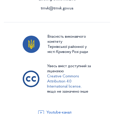
trnvk@trnvk.gov.ua
Власність виконавчого
комітету
Тернівської районної у
місті Кривому Розі ради
Увесь вміст доступний за
ліцензією
Creative Commons
Attribution 4.0
International license,
якщо не зазначено інше
Youtube-канал