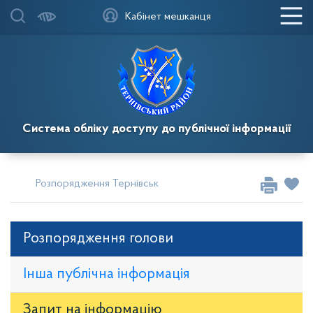
Кабінет мешканця
Система обліку доступу до публічної інформації
Розпорядження Тернівського районного голови
Розпор
Розпорядження голови
Інша публічна інформація
Запит на iнформацію