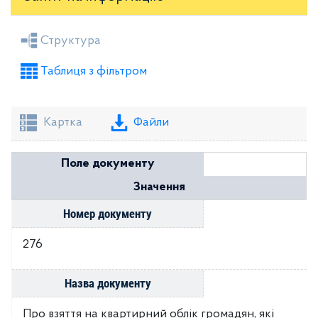
Засідання районної ради
Рішення виконкому
Структура
Розпорядження голови
Регуляторні акти
Таблиця з фільтром
Проекти рішень районної ради
Проекти рішень виконкому
Картка
Файли
Поле документу
Значення
Номер документу
276
Назва документу
Про взяття на квартирний облік громадян, які