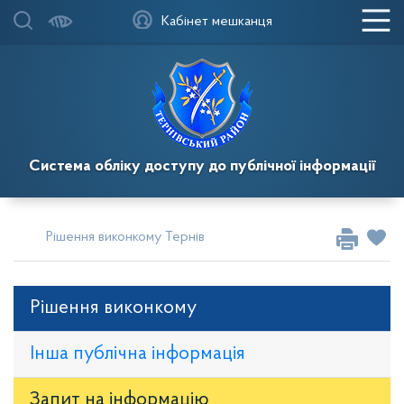
Кабінет мешканця
Система обліку доступу до публічної інформації
Рішення виконкому Тернівської районної у місті ради
Рі
Рішення виконкому
Інша публічна інформація
Запит на iнформацію