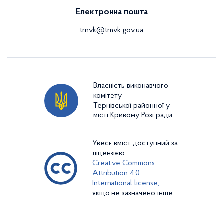
Електронна пошта
trnvk@trnvk.gov.ua
Власність виконавчого
комітету
Тернівської районної у
місті Кривому Розі ради
Увесь вміст доступний за
ліцензією
Creative Commons
Attribution 4.0
International license,
якщо не зазначено інше