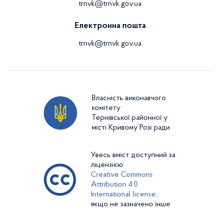
trnvk@trnvk.gov.ua
Електронна пошта
trnvk@trnvk.gov.ua
Власність виконавчого
комітету
Тернівської районної у
місті Кривому Розі ради
Увесь вміст доступний за
ліцензією
Creative Commons
Attribution 4.0
International license,
якщо не зазначено інше