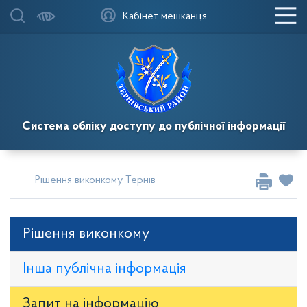
Кабінет мешканця
Система обліку доступу до публічної інформації
Рішення виконкому Тернівської районної у місті ради
Рі
Рішення виконкому
Інша публічна інформація
Запит на iнформацію