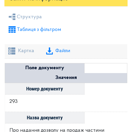
Засідання районної ради
Рішення виконкому
Структура
Розпорядження голови
Регуляторні акти
Таблиця з фільтром
Проекти рішень районної ради
Проекти рішень виконкому
Картка
Файли
Поле документу
Значення
Номер документу
293
Назва документу
Про надання дозволу на продаж частини