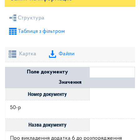
Засідання районної ради
Рішення виконкому
Структура
Розпорядження голови
Регуляторні акти
Таблиця з фільтром
Проекти рішень районної ради
Проекти рішень виконкому
Картка
Файли
Поле документу
Значення
Номер документу
50-р
Назва документу
Про викладення додатка 6 до розпорядження