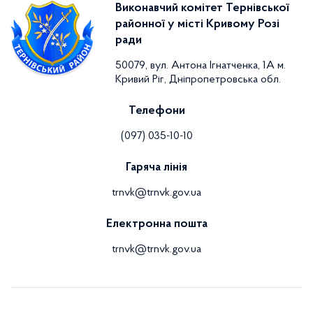
Виконавчий комітет Тернівської
районної у місті Кривому Розі
ради
50079, вул. Антона Ігнатченка, 1А м.
Кривий Ріг, Дніпропетровська обл.
Телефони
(097) 035-10-10
Гаряча лінія
trnvk@trnvk.gov.ua
Електронна пошта
trnvk@trnvk.gov.ua