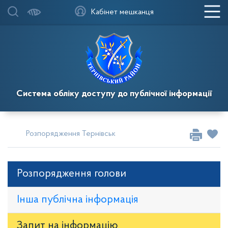
Кабінет мешканця
Система обліку доступу до публічної інформації
Розпорядження Тернівського районного голови
Розпор
Розпорядження голови
Інша публічна інформація
Запит на iнформацію