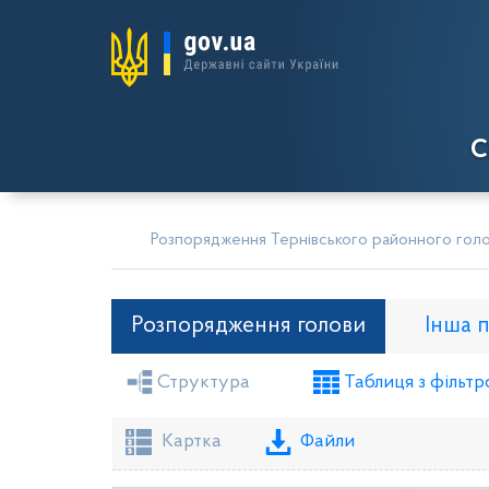
С
Розпорядження Тернівського районного гол
Розпорядження голови
Інша 
Структура
Таблиця з фільтр
Засідання районної ради
Рішення вико
Проекти рішень виконкому
Картка
Файли