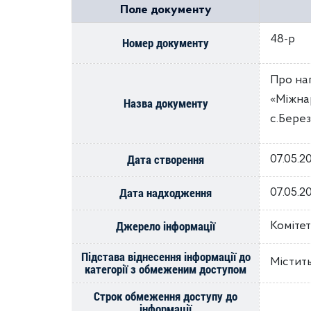
Поле документу
48-р
Номер документу
Про на
«Міжна
Назва документу
с.Берез
Дата створення
07.05.2
Дата надходження
07.05.2
Джерело інформації
Комітет
Підстава віднесення інформації до
Містить
категорії з обмеженим доступом
Строк обмеження доступу до
інформації