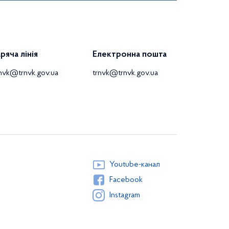
аряча лінія
Електронна пошта
rnvk@trnvk.gov.ua
trnvk@trnvk.gov.ua
Youtube-канал
Facebook
Instagram