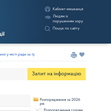
Кабінет мешканця
Людям із
порушенням зору
Пошук по сайту
ії
ої у місті ради за травень 2026 року
Запит на iнформацію
оекти рішень районної ради
Розпорядження за 2026
рік
Розпорядження голови