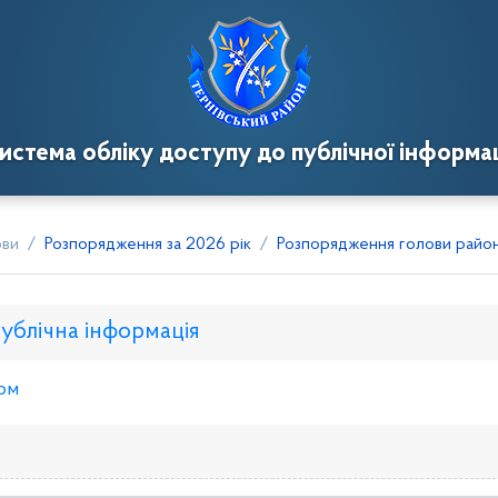
истема обліку доступу до публічної інформац
ови
Розпорядження за 2026 рік
Розпорядження голови районн
публічна інформація
ом
нкому
Розпорядження голови
Регуляторні акти
Пр