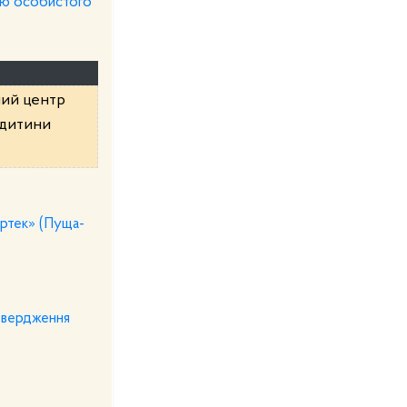
цію особистого
чий центр
 дитини
ртек» (Пуща-
атвердження