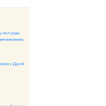
 місті ради,
вами виконкому
измом у Другій