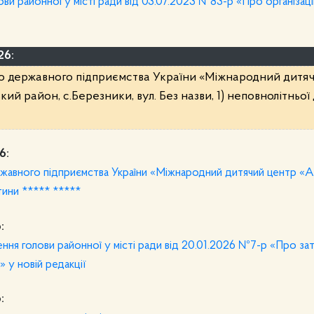
ви районної у місті ради від 03.07.2023 №83-р «Про організа
26:
о державного підприємства України «Міжнародний дитя
кий район, с.Березники, вул. Без назви, 1) неповнолітньої
6:
жавного підприємства України «Міжнародний дитячий центр «А
итини ***** *****
:
ня голови районної у місті ради від 20.01.2026 №7-р «Про з
 у новій редакції
: