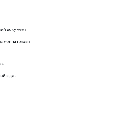
вий документ
ядження голови
ва
ий відділ