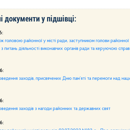
і документи у підшівці:
6:
ж головою районної у місті ради, заступником голови районної у
и з питань діяльності виконавчих органів ради та керуючою спра
6:
роведення заходів, присвячених Дню пам’яті та перемоги над нац
6:
роведення заходів з нагоди районних та державних свят
6: