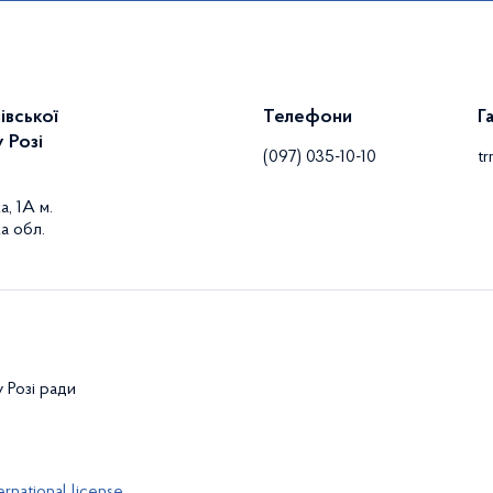
івської
Телефони
Г
 Розі
(097) 035-10-10
t
а, 1А м.
а обл.
у Розі ради
rnational license,