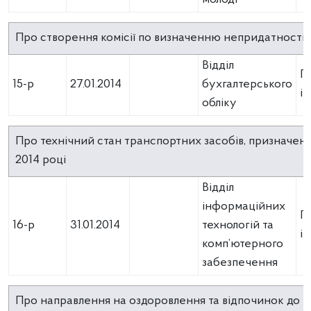
Про створення комісії по визначенню непридатності 
Відділ
П
15-р
27.01.2014
бухгалтерського
і
обліку
Про технічний стан транспортних засобів, призначених
2014 році
Відділ
інформаційних
П
16-р
31.01.2014
технологій та
і
комп’ютерного
забезпечення
Про направлення на оздоровлення та відпочинок до к