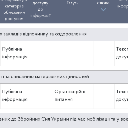
інформації до
Тип, 
інформації до
Тип, 
слова
слова
доступу
Галузь
доступу
Галузь
категорії з
інфор
категорії з
інфор
до
до
обмеженим
обмеженим
інформації
інформації
доступом
доступом
х закладів відпочинку та оздоровлення
Публічна
Текс
інформація
доку
ті та списанню матеріальних цінностей
Публічна
Організаційні
Текс
інформація
питання
доку
них до Збройних Сил України під час мобілізації та у воє