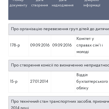
Номер
Дата
Дата
Джерело
Номер
Дата
Дата
Джерело
документу
створення
надходження
інформації
документу
створення
надходження
інформації
Про організацію перевезення груп дітей до дитячи
Комітет у
178-р
09.09.2016
09.09.2016
справах сім`ї і
молоді
Про створення комісії по визначенню непридатнос
Відділ
15-р
27.01.2014
бухгалтерського
обліку
Про технічний стан транспортних засобів, призначе
2014 році