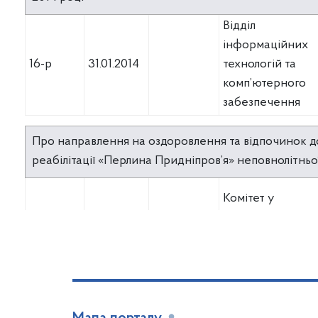
Відділ
інформаційних
16-р
31.01.2014
технологій та
комп’ютерного
забезпечення
Про направлення на оздоровлення та відпочинок до
реабілітації «Перлина Придніпров’я» неповнолітньо
Комітет у
17
05.02.2014
05.02.2014
справах сім`ї і
молоді
Про направлення на оздоровлення та відпочинок до
реабілітації «Перлина Придніпров’я» неповнолітньо