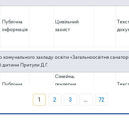
Публічна
Цивільний
Текс
інформація
захист
доку
 комунального закладу освіти «Загальноосвітня санатор
ї дитини Притули Д.Г.
Сімейна,
Публічна
гендерна,
Текс
інформація
демографічна
доку
1
2
3
…
72
політика
 комунального закладу освіти «Загальноосвітня санатор
ї дитини Шатило Г.П.