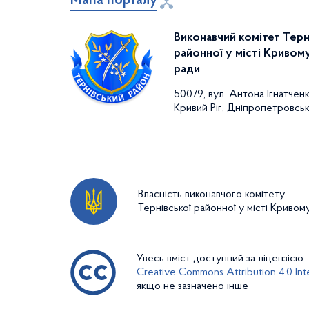
Мапа порталу
Комітет у
Виконавчий комітет Терн
18-р
05.02.2014
05.02.2014
справах сім`ї і
районної у місті Кривому
молоді
ради
50079, вул. Антона Ігнатченк
Про скликання ХХVІ сесії Тернівської районної у м
Кривий Ріг, Дніпропетровськ
Організаційний
19-р
05.02.2014
05.02.2014
відділ
Про утворення комісії з приймання- передачі карт
Власність виконавчого комітету
Тернівської районної у місті Кривом
Кривого Рогу
Управління
житлово-
Увесь вміст доступний за ліцензією
20-р
05.02.2014
05.02.2014
Creative Commons Attribution 4.0 Inte
комунального
якщо не зазначено інше
господарства