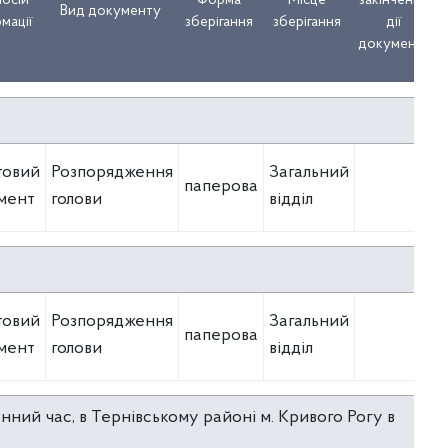
носій
Форма
Місце
закінчення
носій
Форма
Місце
закінчення
Вид документу
Вид документу
мації
зберігання
зберігання
дії
мації
зберігання
зберігання
дії
документа
документа
товий
Розпорядження
Загальний
паперова
мент
голови
відділ
товий
Розпорядження
Загальний
паперова
мент
голови
відділ
нний час, в Тернівському районі м. Кривого Рогу в