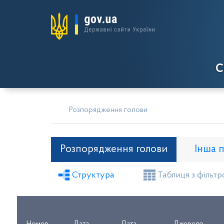
С
Розпорядження голови
Розпорядження голови
Інша 
Структура
Таблиця з фільтр
Засідання районної ради
Рішення вико
Проекти рішень виконкому