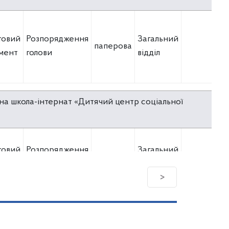
товий
Розпорядження
Загальний
паперова
мент
голови
відділ
на школа-інтернат «Дитячий центр соціальної
товий
Розпорядження
Загальний
паперова
мент
голови
відділ
>
на школа-інтернат «Дитячий центр соціальної