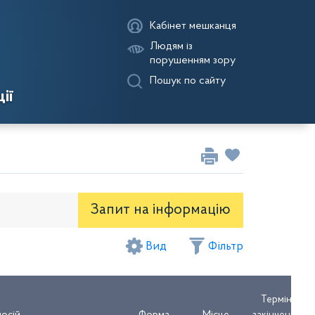
Кабінет мешканця
Людям із
порушенням зору
Пошук по сайту
ії
Запит на iнформацію
Вид
Фільтр
оекти рішень районної ради
Термін
Термін