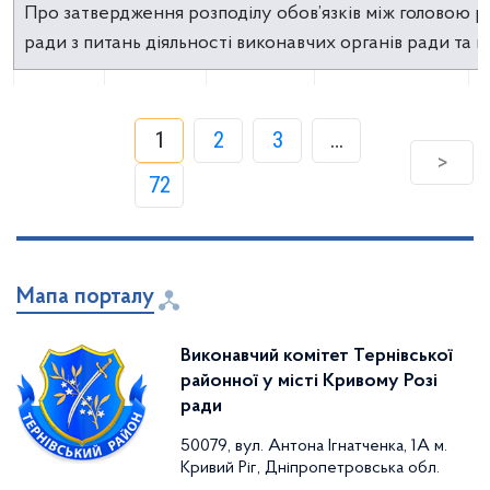
Про затвердження розподілу обов’язків між головою ра
ради з питань діяльності виконавчих органів ради та
41-р
04.03.2022
10.03.2022
1
2
3
…
>
ПАСПОРТ бюджетної прграми на 2022 рік (0213123)
72
25-р
23.02.2022
Мапа порталу
ПАСПОРТ бюджетної програми на 2022 рік(0213131)
Відділ
Виконавчий комітет Тернівської
районної у місті Кривому Розі
25-р
23.03.2022
бухгалтерського
ради
обліку
50079, вул. Антона Ігнатченка, 1А м.
Кривий Ріг, Дніпропетровська обл.
Про розподіл обов’язків між головою районної у місті 