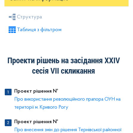
Засідання районної ради
Рішення виконкому
Структура
Розпорядження голови
Регуляторні акти
Таблиця з фільтром
Проекти рішень районної ради
Проекти рішень виконкому
Проекти рішень на засідання XХІV
сесія VІІ скликання
Проект рішення №
Про використання революційного прапора ОУН на
території м. Кривого Рогу
Проект рішення №
Про внесення змін до рішення Тернівської районної