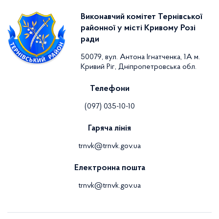
Виконавчий комітет Тернівської
районної у місті Кривому Розі
ради
50079, вул. Антона Ігнатченка, 1А м.
Кривий Ріг, Дніпропетровська обл.
Телефони
(097) 035-10-10
Гаряча лінія
trnvk@trnvk.gov.ua
Електронна пошта
trnvk@trnvk.gov.ua