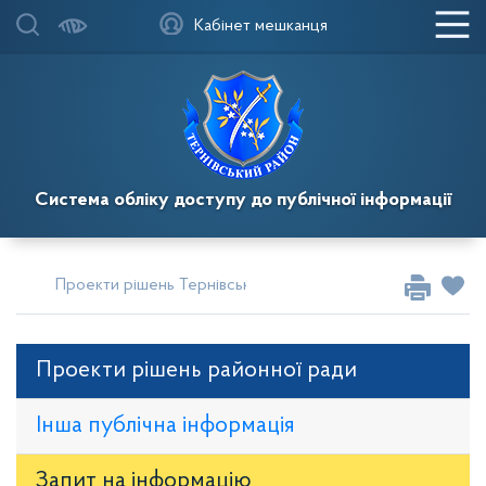
Кабінет мешканця
Система обліку доступу до публічної інформації
Проекти рішень Тернівської районної у місті ради
Проек
Проекти рішень районної ради
Інша публічна інформація
Запит на iнформацію