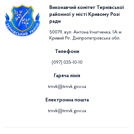
Виконавчий комітет Тернівської
районної у місті Кривому Розі
ради
50079, вул. Антона Ігнатченка, 1А м.
Кривий Ріг, Дніпропетровська обл.
Телефони
(097) 035-10-10
Гаряча лінія
trnvk@trnvk.gov.ua
Електронна пошта
trnvk@trnvk.gov.ua