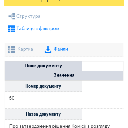
Засідання районної ради
Рішення виконкому
Структура
Розпорядження голови
Регуляторні акти
Таблиця з фільтром
Проекти рішень районної ради
Проекти рішень виконкому
Картка
Файли
Поле документу
Значення
Номер документу
50
Назва документу
Про затвердження рішення Комісії з розгляду