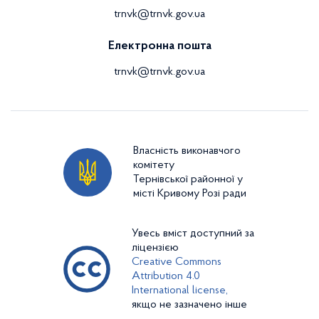
trnvk@trnvk.gov.ua
Електронна пошта
trnvk@trnvk.gov.ua
Власність виконавчого
комітету
Тернівської районної у
місті Кривому Розі ради
Увесь вміст доступний за
ліцензією
Creative Commons
Attribution 4.0
International license,
якщо не зазначено інше