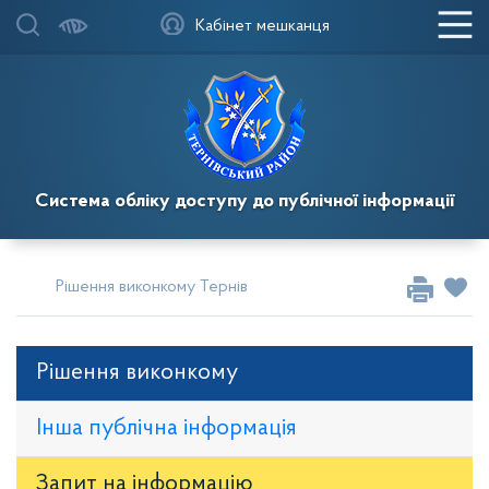
Кабінет мешканця
Система обліку доступу до публічної інформації
Рішення виконкому Тернівської районної у місті ради
Рі
Рішення виконкому
Інша публічна інформація
Запит на iнформацію