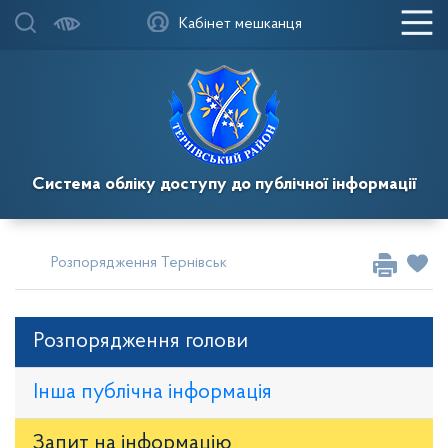
Кабінет мешканця
Система обліку доступу до публічної інформації
Розпорядження Тернівського районного голови
Розпор
Розпорядження голови
Інша публічна інформація
Запит на iнформацію