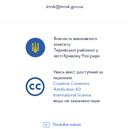
trnvk@trnvk.gov.ua
Власність виконавчого
комітету
Тернівської районної у
місті Кривому Розі ради
Увесь вміст доступний за
ліцензією
Creative Commons
Attribution 4.0
International license,
якщо не зазначено інше
Youtube-канал