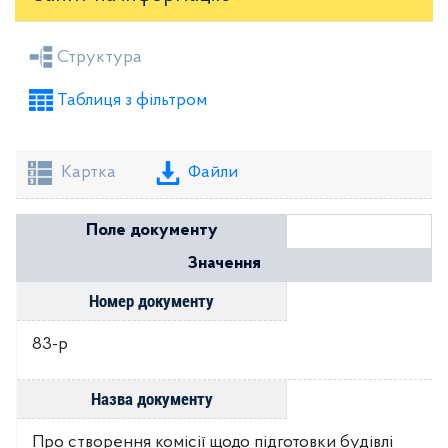
Засідання районної ради
Рішення виконкому
Структура
Розпорядження голови
Регуляторні акти
Таблиця з фільтром
Проекти рішень районної ради
Проекти рішень виконкому
Картка
Файли
Поле документу
Значення
Номер документу
83-р
Назва документу
Про створення комісії щодо підготовки будівлі